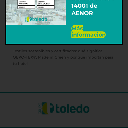
14001 de
AENOR
Más
Entradas recientes
información
Grupo Toledo obtiene el sello de sostenibilidad
Achilles y refuerza su compromiso ESG
Textiles sostenibles y certificados: qué significa
OEKO-TEX®, Made in Green y por qué importan para
tu hotel