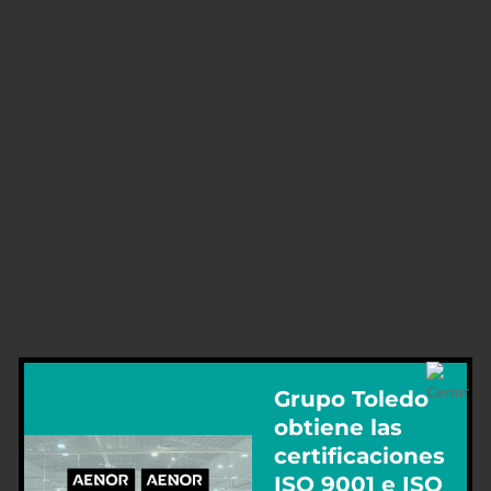
Grupo Toledo
obtiene las
certificaciones
ISO 9001 e ISO