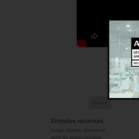
Entradas recientes
Grupo Toledo obtiene el
sello de sostenibilidad