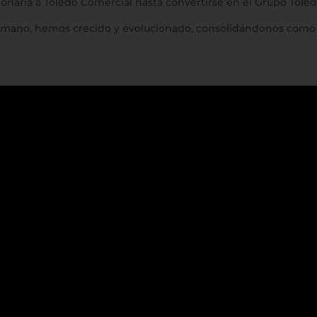
ionaría a Toledo Comercial hasta convertirse en el Grupo Tol
umano, hemos crecido y evolucionado, consolidándonos como u