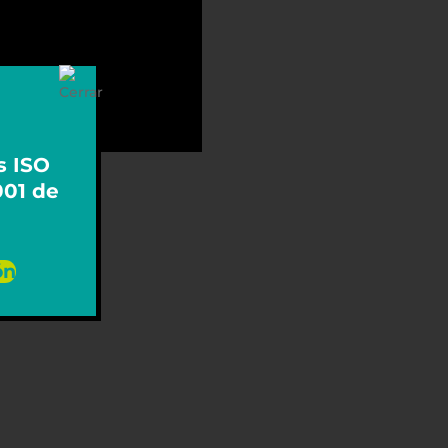
s ISO
001 de
ón