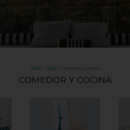
Inicio
/
Textil
/ Comedor y cocina
COMEDOR Y COCINA