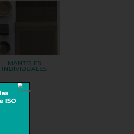
MANTELES
INDIVIDUALES
las
 e ISO