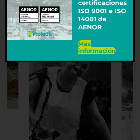
certificaciones
compromisos alcanzados.
ISO 9001 e ISO
En Grupo Toledo nos convertimos en asesores de nuestros
14001 de
clientes ofreciéndoles toda la información que necesiten de
AENOR
los productos y ofreciendo soluciones por lo que disminuye
el exceso de carga de trabajo.
Más
información