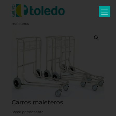
Inicio
/
Complementos
/
Recepción
/ Carros
maleteros
Carros maleteros
Stock permanente