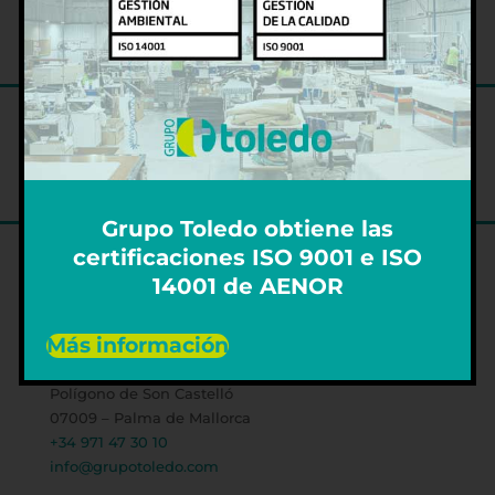
Grupo Toledo obtiene las
certificaciones ISO 9001 e ISO
14001 de AENOR
DELEGACIÓN CENTRAL PALMA
Más información
Avda. 16 de Julio, 53
Polígono de Son Castelló
07009 – Palma de Mallorca
+34 971 47 30 10
info@grupotoledo.com