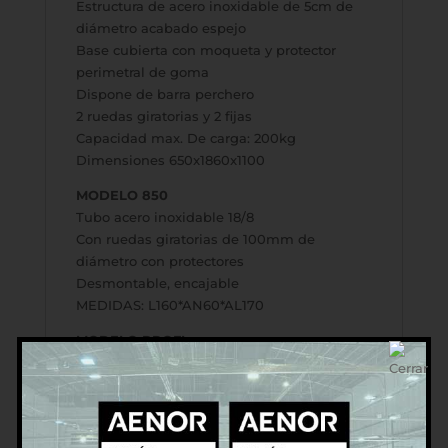
Estructura de acero inoxidable de 5cm de
diámetro acabado espejo
Base cubierta con moqueta y protector
perimetral de goma
Dispone de barra perchero
2 ruedas giratorias y 2 fijas
Capacidad max. De carga: 200kg
Dimensiones 650x1860x1100
MODELO 850
Tubo acero inoxidable 18/8
Con ruedas giratorias de 100mm de
diámetro con protectores
Desmontable, encajable
MEDIDAS: L160*AN60*AL170
MODELO PROFI
Tubo de metal cromado
Con 4 ruedas
Capacidad de carga:100kg