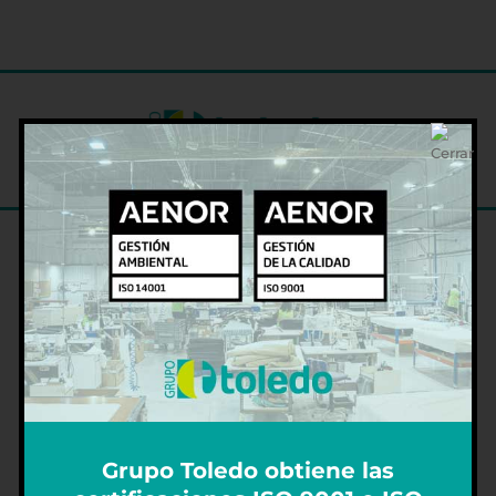
DELEGACIÓN CENTRAL PALMA
Avda. 16 de Julio, 53
Polígono de Son Castelló
07009 – Palma de Mallorca
+34 971 47 30 10
info@grupotoledo.com
Grupo Toledo obtiene las