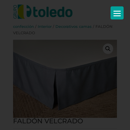
Inicio
/
Textil
/
Decoración y
confección
/
Interior
/
Decorativos camas
/ FALDÓN
VELCRADO
FALDÓN VELCRADO