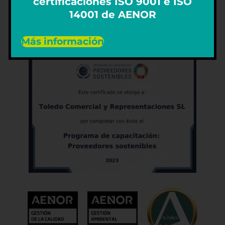
certificaciones ISO 9001 e ISO
REPÚBLICA DOMINICANA
14001 de AENOR
dominicana@grupotoledo.com
Más información