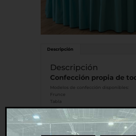
Descripción
Descripción
Confección propia de to
Modelos de confección disponibles:
Frunce
Tabla
Palas
A la americana (con pliegues en las es
Solicite información