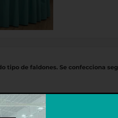
do tipo de faldones. Se confecciona se
quinas)