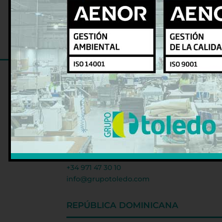
DELEGACIÓN CENTRAL PALMA
Avda. 16 de Julio, 53
Polígono de Son Castelló
07009 – Palma de Mallorca
+34 971 47 30 10
info@grupotoledo.com
REPÚBLICA DOMINICANA