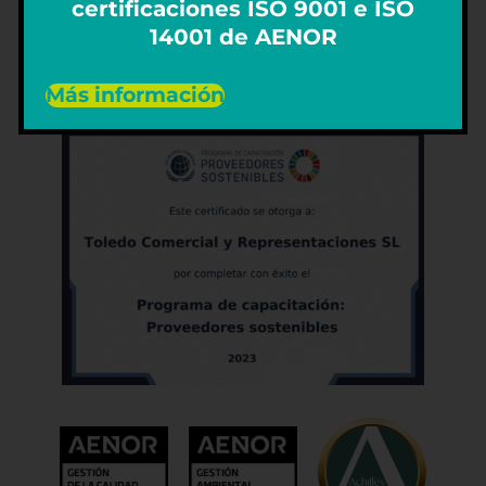
certificaciones ISO 9001 e ISO
REPÚBLICA DOMINICANA
14001 de AENOR
dominicana@grupotoledo.com
Más información