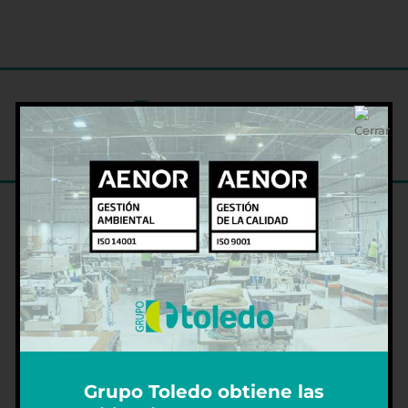
DELEGACIÓN CENTRAL PALMA
Avda. 16 de Julio, 53
Polígono de Son Castelló
07009 – Palma de Mallorca
+34 971 47 30 10
info@grupotoledo.com
Grupo Toledo obtiene las