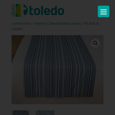
Inicio
/
Textil
/
Decoración y
confección
/
Interior
/
Decorativos camas
/ PLAID A
CAPET