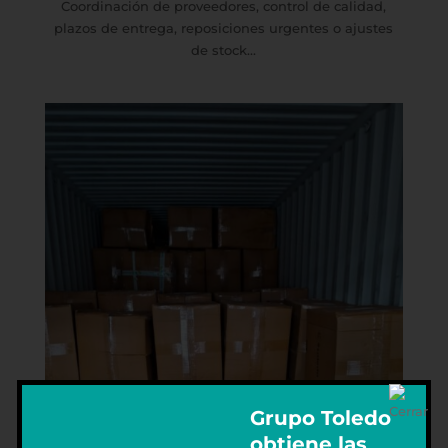
Coordinación de proveedores, control de calidad,
plazos de entrega, reposiciones urgentes o ajustes
de stock...
Grupo Toledo
obtiene las