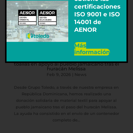
certificaciones
ISO 9001 e ISO
14001 de
AENOR
Más
información
Grupo Toledo dona un contenedor de
toallas en apoyo al pueblo jamaicano tras el
huracán Melissa
Feb 9, 2026
|
News
Desde Grupo Toledo, a través de nuestra empresa en
República Dominicana, hemos realizado una
donación solidaria de material textil para apoyar al
pueblo jamaicano tras el paso del huracán Melissa.
La ayuda ha consistido en el envío de un contenedor
completo de...