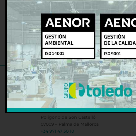
Gancho antirrobo metálico
Gancho antirrobo plástico
Válidos para todo tipo de barra de armar
DELEGACIÓN CENTRAL PALMA
Avda. 16 de Julio, 53
Polígono de Son Castelló
07009 – Palma de Mallorca
+34 971 47 30 10