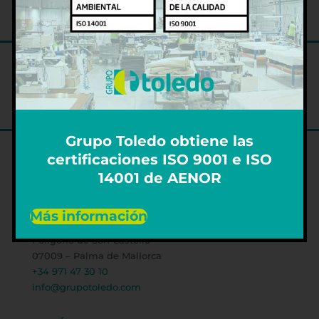
Grupo Toledo obtiene las
certificaciones ISO 9001 e ISO
14001 de AENOR
DELEGACIÓN CENTRAL PALMA
Más información
Avda. 16 de Julio, 53
Polígono de Son Castelló
07009 – Palma de Mallorca
+34 971 47 30 10
info@grupotoledo.com