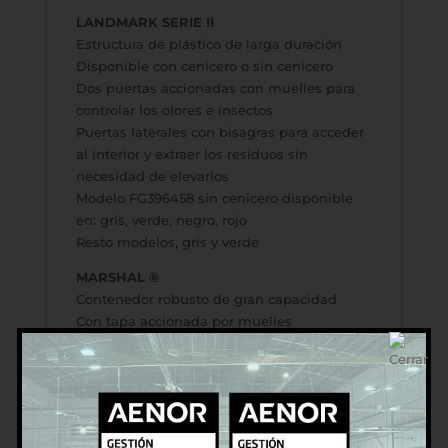
LANDMARK SERIE II
Estructura de plástico de larga duración
Disponible con cenicero o sin cenicero
Dos puertas accionadas con muelles para
controlar los olores e insectos
Puertas laterales con bisagras para acceder
al interior y extraer los residuos sin
necesidad de elevarlos
Modelo FG396458 sin cenicero disponible
en: gris, verde, negro, rojo
Resto modelos, gris y verde
MARSHAL ®
Contenedor robusto de gran capacidad
Con tapa accionada por muelles
Incluye elementos de retención para ocultar
la bolsa
Capacidades: 56,8lts y 79,5lts