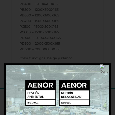
PB400 – 1200X400X165
PB500 – 1200X500X165
PB600 – 1200X600X165
PC400 – 1500X400X165
PC500 – 1500X500X165
PC600 – 1500X600X165
PD400 – 2000X400X165
PD500 – 2000X500X165
PD600 – 2000X600X165
Color tubo: gris, beige y blanco.