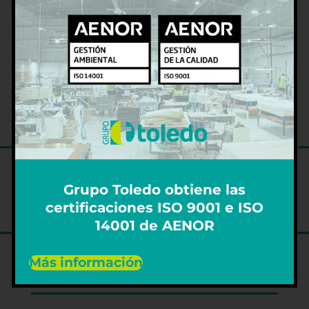
POSIBILIDAD DE OTRAS
CONSTRUCCIONES DE HILATURA,
CALIDADES Y MEDIDAS BAJO DEMANDA.
SOLICITE INFORMACION.
Grupo Toledo obtiene las
certificaciones ISO 9001 e ISO
14001 de AENOR
Más información
DELEGACIÓN CENTRAL PALMA