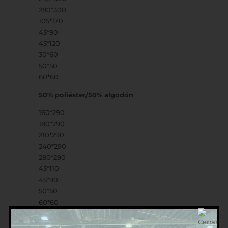
280*300
105*170
45*90
45*120
30*60
50*50
60*60
50% poliéster/50% algodón
160*290
180*290
210*290
240*290
280*290
45*110
45*90
50*50
60*60
Gran variedad de medidas en sábanas
ajustables modelo Ibiza 50/50