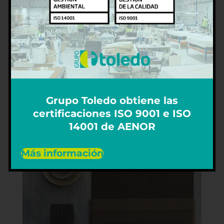
MANTELERÍA SIGNATURE BY
Grupo Toledo obtiene las
MILLIKEN (DISTRIBUIDORES
certificaciones ISO 9001 e ISO
OFICIALES)
14001 de AENOR
Más información