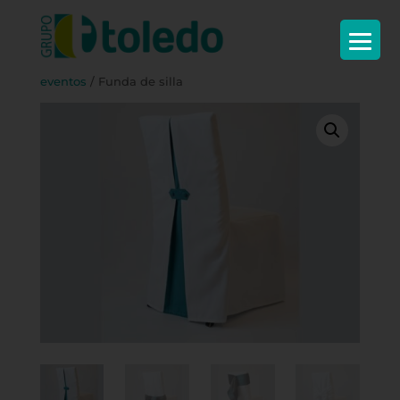
Inicio
/
Textil
/
Comedor y cocina
/
Ropa de
eventos
/ Funda de silla