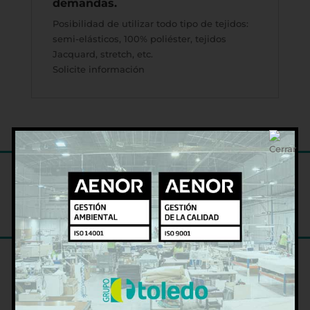
demandas.
Posibilidad de utilizar todo tipo de tejidos:
semi-elásticos, 100% poliéster, tejidos
Jacquard, stretch, etc.
Solicite información
DELEGACIÓN CENTRAL PALMA