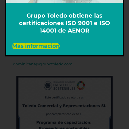
Avda. 16 de Julio, 53
Polígono de Son Castelló
Grupo Toledo obtiene las
07009 – Palma de Mallorca
certificaciones ISO 9001 e ISO
+34 971 47 30 10
14001 de AENOR
info@grupotoledo.com
Más información
REPÚBLICA DOMINICANA
dominicana@grupotoledo.com